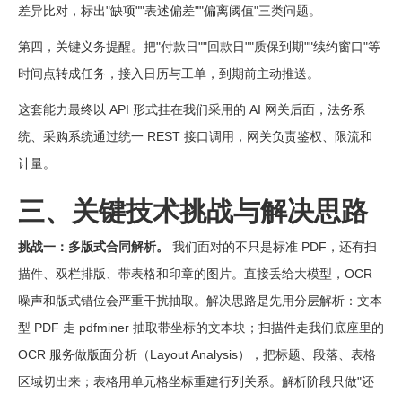
差异比对，标出"缺项""表述偏差""偏离阈值"三类问题。
第四，关键义务提醒。把"付款日""回款日""质保到期""续约窗口"等
时间点转成任务，接入日历与工单，到期前主动推送。
这套能力最终以 API 形式挂在我们采用的 AI 网关后面，法务系
统、采购系统通过统一 REST 接口调用，网关负责鉴权、限流和
计量。
三、关键技术挑战与解决思路
挑战一：多版式合同解析。
我们面对的不只是标准 PDF，还有扫
描件、双栏排版、带表格和印章的图片。直接丢给大模型，OCR
噪声和版式错位会严重干扰抽取。解决思路是先用分层解析：文本
型 PDF 走 pdfminer 抽取带坐标的文本块；扫描件走我们底座里的
OCR 服务做版面分析（Layout Analysis），把标题、段落、表格
区域切出来；表格用单元格坐标重建行列关系。解析阶段只做"还