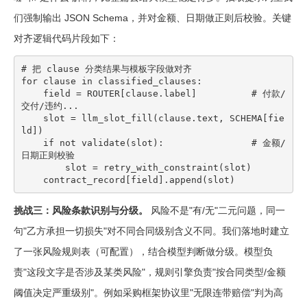
们强制输出 JSON Schema，并对金额、日期做正则后校验。关键
对齐逻辑代码片段如下：
# 把 clause 分类结果与模板字段做对齐

for clause in classified_clauses:

    field = ROUTER[clause.label]          # 付款/
交付/违约...

    slot = llm_slot_fill(clause.text, SCHEMA[fie
ld])

    if not validate(slot):                # 金额/
日期正则校验

        slot = retry_with_constraint(slot)

    contract_record[field].append(slot)
挑战三：风险条款识别与分级。
风险不是"有/无"二元问题，同一
句"乙方承担一切损失"对不同合同级别含义不同。我们落地时建立
了一张风险规则表（可配置），结合模型判断做分级。模型负
责"这段文字是否涉及某类风险"，规则引擎负责"按合同类型/金额
阈值决定严重级别"。例如采购框架协议里"无限连带赔偿"判为高