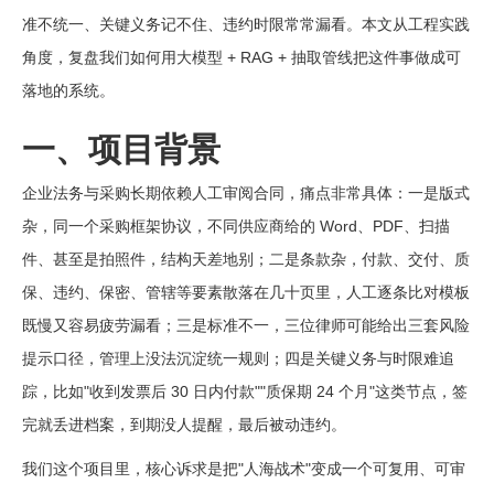
准不统一、关键义务记不住、违约时限常常漏看。本文从工程实践
角度，复盘我们如何用大模型 + RAG + 抽取管线把这件事做成可
落地的系统。
一、项目背景
企业法务与采购长期依赖人工审阅合同，痛点非常具体：一是版式
杂，同一个采购框架协议，不同供应商给的 Word、PDF、扫描
件、甚至是拍照件，结构天差地别；二是条款杂，付款、交付、质
保、违约、保密、管辖等要素散落在几十页里，人工逐条比对模板
既慢又容易疲劳漏看；三是标准不一，三位律师可能给出三套风险
提示口径，管理上没法沉淀统一规则；四是关键义务与时限难追
踪，比如"收到发票后 30 日内付款""质保期 24 个月"这类节点，签
完就丢进档案，到期没人提醒，最后被动违约。
我们这个项目里，核心诉求是把"人海战术"变成一个可复用、可审