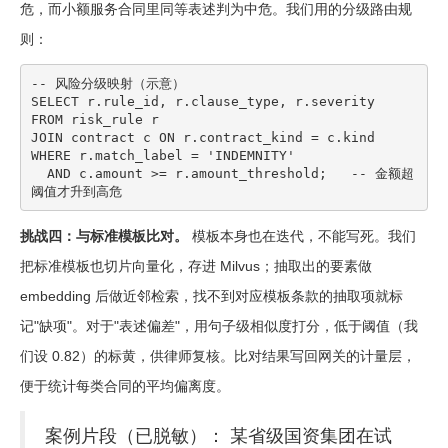
危，而小额服务合同里同等表述判为中危。我们用的分级路由规
则：
-- 风险分级映射（示意）

SELECT r.rule_id, r.clause_type, r.severity

FROM risk_rule r

JOIN contract c ON r.contract_kind = c.kind

WHERE r.match_label = 'INDEMNITY'

  AND c.amount >= r.amount_threshold;   -- 金额超
阈值才升到高危
挑战四：与标准模板比对。
模板本身也在迭代，不能写死。我们
把标准模板也切片向量化，存进 Milvus；抽取出的要素做
embedding 后做近邻检索，找不到对应模板条款的抽取项就标
记"缺项"。对于"表述偏差"，用句子级相似度打分，低于阈值（我
们设 0.82）的标黄，供律师复核。比对结果写回网关的计量层，
便于统计每类合同的平均偏离度。
案例片段（已脱敏）： 某省级国资集团在试