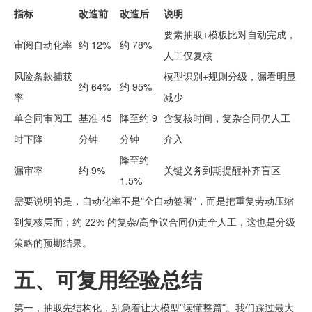
指标
改造前
改造后
说明
要素抽取+模板比对自动完成，
审阅自动化率
约 12%
约 78%
人工仅复核
风险条款捕获
模型识别+规则分级，漏看明显
约 64%
约 95%
率
减少
单合同审阅工
基准 45
降至约 9
含复核时间，复杂合同仍人工
时下降
分钟
分钟
介入
降至约
漏审率
约 9%
关键义务到期提醒补齐盲区
1.5%
需要说明的是，自动化率不是"全自动签署"，而是把重复劳动压缩
到复核层面；约 22% 的复杂/高争议合同仍走全人工，这也是分级
策略的预期结果。
五、可复用经验总结
第一，抽取先结构化，别急着让大模型"读懂整篇"。我们踩过最大