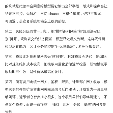
的坑就是把整本合同塞给模型要它输出全部字段，版式和噪声会让
结果不可控。先解析、再切 clause、再槽位填充，链路可调试、
可回退，是这套系统能稳定上线的前提。
第二，风险分级而非一刀切。把"模型识别风险"和"规则决定级
别"拆开，规则表交给法务配置，模型只做语义判断。这样既保留
模型泛化能力，又让业务能控制"什么算高危"，避免误报轰炸。
第三，模板比对用向量检索做"软对齐"。标准模板会迭代，硬编码
比对规则维护成本极高；把模板向量化后做近邻检索，新增模板零
改动即可生效，是性价比最高的设计。
第四，所有调用走统一网关。鉴权、限流、计量都在网关收敛，模
型实例的弹性扩缩容由网关限流信号反向驱动，形成算力—流量联
动闭环，运维侧心智负担小很多。这个项目里我们最终沉淀的，不
是某个模型，而是一条"解析—抽取—比对—分级—提醒"的可复制
管线。