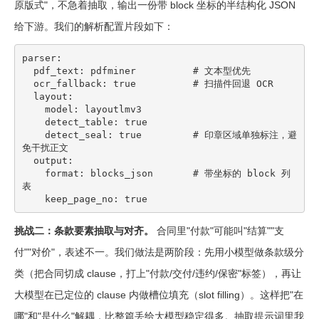
原版式"，不急着抽取，输出一份带 block 坐标的半结构化 JSON
给下游。我们的解析配置片段如下：
parser:

  pdf_text: pdfminer          # 文本型优先

  ocr_fallback: true          # 扫描件回退 OCR

  layout:

    model: layoutlmv3

    detect_table: true

    detect_seal: true         # 印章区域单独标注，避
免干扰正文

  output:

    format: blocks_json       # 带坐标的 block 列
表

    keep_page_no: true
挑战二：条款要素抽取与对齐。
合同里"付款"可能叫"结算""支
付""对价"，表述不一。我们做法是两阶段：先用小模型做条款级分
类（把合同切成 clause，打上"付款/交付/违约/保密"标签），再让
大模型在已定位的 clause 内做槽位填充（slot filling）。这样把"在
哪"和"是什么"解耦，比整篇丢给大模型稳定得多。抽取提示词里我